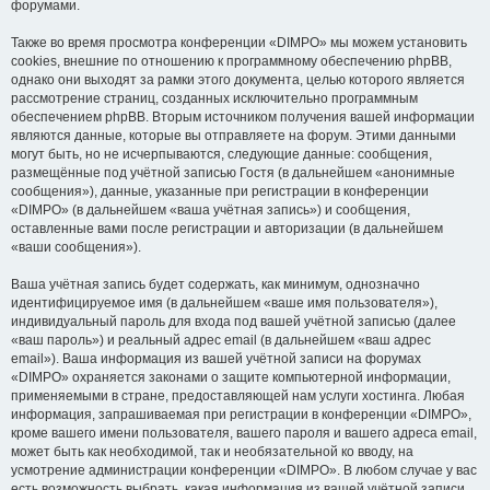
форумами.
Также во время просмотра конференции «DIMPO» мы можем установить
cookies, внешние по отношению к программному обеспечению phpBB,
однако они выходят за рамки этого документа, целью которого является
рассмотрение страниц, созданных исключительно программным
обеспечением phpBB. Вторым источником получения вашей информации
являются данные, которые вы отправляете на форум. Этими данными
могут быть, но не исчерпываются, следующие данные: сообщения,
размещённые под учётной записью Гостя (в дальнейшем «анонимные
сообщения»), данные, указанные при регистрации в конференции
«DIMPO» (в дальнейшем «ваша учётная запись») и сообщения,
оставленные вами после регистрации и авторизации (в дальнейшем
«ваши сообщения»).
Ваша учётная запись будет содержать, как минимум, однозначно
идентифицируемое имя (в дальнейшем «ваше имя пользователя»),
индивидуальный пароль для входа под вашей учётной записью (далее
«ваш пароль») и реальный адрес email (в дальнейшем «ваш адрес
email»). Ваша информация из вашей учётной записи на форумах
«DIMPO» охраняется законами о защите компьютерной информации,
применяемыми в стране, предоставляющей нам услуги хостинга. Любая
информация, запрашиваемая при регистрации в конференции «DIMPO»,
кроме вашего имени пользователя, вашего пароля и вашего адреса email,
может быть как необходимой, так и необязательной ко вводу, на
усмотрение администрации конференции «DIMPO». В любом случае у вас
есть возможность выбрать, какая информация из вашей учётной записи