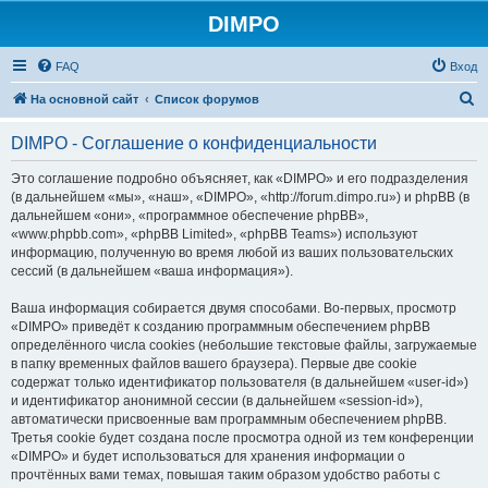
DIMPO
FAQ
Вход
П
На основной сайт
Список форумов
о
DIMPO - Соглашение о конфиденциальности
и
с
Это соглашение подробно объясняет, как «DIMPO» и его подразделения
(в дальнейшем «мы», «наш», «DIMPO», «http://forum.dimpo.ru») и phpBB (в
к
дальнейшем «они», «программное обеспечение phpBB»,
«www.phpbb.com», «phpBB Limited», «phpBB Teams») используют
информацию, полученную во время любой из ваших пользовательских
сессий (в дальнейшем «ваша информация»).
Ваша информация собирается двумя способами. Во-первых, просмотр
«DIMPO» приведёт к созданию программным обеспечением phpBB
определённого числа cookies (небольшие текстовые файлы, загружаемые
в папку временных файлов вашего браузера). Первые две cookie
содержат только идентификатор пользователя (в дальнейшем «user-id»)
и идентификатор анонимной сессии (в дальнейшем «session-id»),
автоматически присвоенные вам программным обеспечением phpBB.
Третья cookie будет создана после просмотра одной из тем конференции
«DIMPO» и будет использоваться для хранения информации о
прочтённых вами темах, повышая таким образом удобство работы с