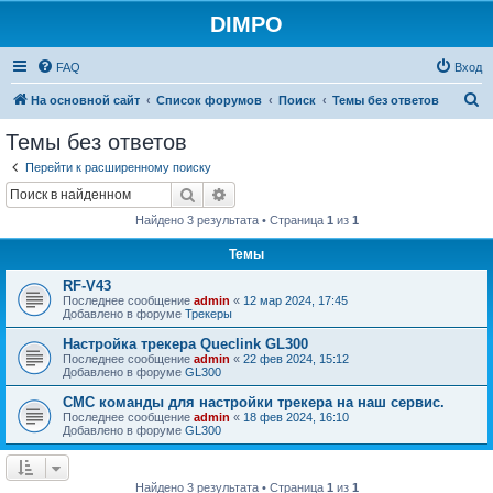
DIMPO
FAQ
Вход
П
На основной сайт
Список форумов
Поиск
Темы без ответов
о
Темы без ответов
и
Перейти к расширенному поиску
с
Поиск
Расширенный поиск
к
Найдено 3 результата • Страница
1
из
1
Темы
RF-V43
Последнее сообщение
admin
«
12 мар 2024, 17:45
Добавлено в форуме
Трекеры
Настройка трекера Queclink GL300
Последнее сообщение
admin
«
22 фев 2024, 15:12
Добавлено в форуме
GL300
СМС команды для настройки трекера на наш сервис.
Последнее сообщение
admin
«
18 фев 2024, 16:10
Добавлено в форуме
GL300
Найдено 3 результата • Страница
1
из
1