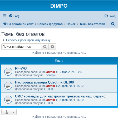
DIMPO
FAQ
Вход
П
На основной сайт
Список форумов
Поиск
Темы без ответов
о
Темы без ответов
и
Перейти к расширенному поиску
с
Поиск
Расширенный поиск
к
Найдено 3 результата • Страница
1
из
1
Темы
RF-V43
Последнее сообщение
admin
«
12 мар 2024, 17:45
Добавлено в форуме
Трекеры
Настройка трекера Queclink GL300
Последнее сообщение
admin
«
22 фев 2024, 15:12
Добавлено в форуме
GL300
СМС команды для настройки трекера на наш сервис.
Последнее сообщение
admin
«
18 фев 2024, 16:10
Добавлено в форуме
GL300
Найдено 3 результата • Страница
1
из
1