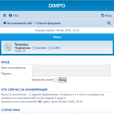
DIMPO
FAQ
Вход
П
На основной сайт
Список форумов
о
Текущее время: 08 авг 2026, 13:41
и
Темы
с
Трекеры
к
Подфорумы:
Queclink
,
GL300
Темы:
3
ВХОД
Имя пользователя:
Пароль:
Запомнить меня
КТО СЕЙЧАС НА КОНФЕРЕНЦИИ
Всего
1
посетитель :: 0 зарегистрированных, 0 скрытых и 1 гость (основано на
активности пользователей за последние 5 минут)
Больше всего посетителей (
46
) здесь было 29 июн 2026, 23:19
СТАТИСТИКА