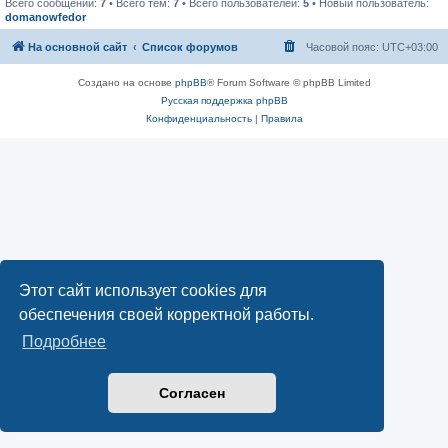
Всего сообщений:
7
• Всего тем:
7
• Всего пользователей:
5
• Новый пользователь:
domanowfedor
На основной сайт
Список форумов
Часовой пояс:
UTC+03:00
Создано на основе
phpBB
® Forum Software © phpBB Limited
Русская поддержка phpBB
Конфиденциальность
|
Правила
Этот сайт использует cookies для
обеспечения своей корректной работы.
Подробнее
Согласен