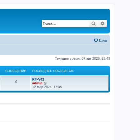
Поиск
Расширенный по
Вход
Текущее время: 07 авг 2026, 23:43
СООБЩЕНИЯ
ПОСЛЕДНЕЕ СООБЩЕНИЕ
RF-V43
3
П
admin
е
12 мар 2024, 17:45
р
е
й
т
и
к
п
о
с
л
е
д
н
е