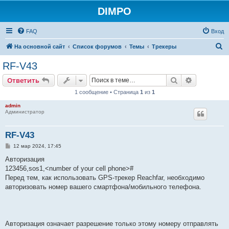
DIMPO
FAQ
Вход
П
На основной сайт
Список форумов
Темы
Трекеры
о
RF-V43
и
Поиск
Расширен
Ответить
с
1 сообщение • Страница
1
из
1
к
admin
Администратор
RF-V43
С
12 мар 2024, 17:45
о
о
Авторизация
б
123456,sos1,<number of your cell phone>#
щ
е
Перед тем, как использовать GPS-трекер Reachfar, необходимо
н
авторизовать номер вашего смартфона/мобильного телефона.
и
е
Авторизация означает разрешение только этому номеру отправлять