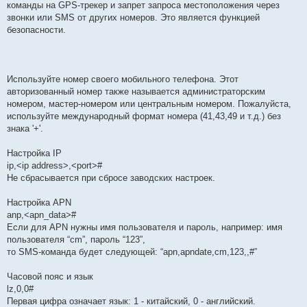
команды на GPS-трекер и запрет запроса местоположения через
звонки или SMS от других номеров. Это является функцией
безопасности.
Используйте номер своего мобильного телефона. Этот
авторизованный номер также называется администраторским
номером, мастер-номером или центральным номером. Пожалуйста,
используйте международный формат номера (41,43,49 и т.д.) без
знака '+'.
Настройка IP
ip,<ip address>,<port>#
Не сбрасывается при сбросе заводских настроек.
Настройка APN
anp,<apn_data>#
Если для APN нужны имя пользователя и пароль, например: имя
пользователя “cm”, пароль “123”,
то SMS-команда будет следующей: “apn,apndate,cm,123,,#”
Часовой пояс и язык
lz,0,0#
Первая цифра означает язык: 1 - китайский, 0 - английский.