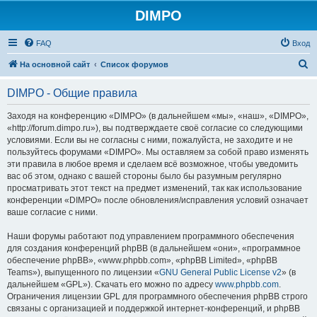
DIMPO
FAQ
Вход
П
На основной сайт
Список форумов
о
DIMPO - Общие правила
и
с
Заходя на конференцию «DIMPO» (в дальнейшем «мы», «наш», «DIMPO»,
«http://forum.dimpo.ru»), вы подтверждаете своё согласие со следующими
к
условиями. Если вы не согласны с ними, пожалуйста, не заходите и не
пользуйтесь форумами «DIMPO». Мы оставляем за собой право изменять
эти правила в любое время и сделаем всё возможное, чтобы уведомить
вас об этом, однако с вашей стороны было бы разумным регулярно
просматривать этот текст на предмет изменений, так как использование
конференции «DIMPO» после обновления/исправления условий означает
ваше согласие с ними.
Наши форумы работают под управлением программного обеспечения
для создания конференций phpBB (в дальнейшем «они», «программное
обеспечение phpBB», «www.phpbb.com», «phpBB Limited», «phpBB
Teams»), выпущенного по лицензии «
GNU General Public License v2
» (в
дальнейшем «GPL»). Скачать его можно по адресу
www.phpbb.com
.
Ограничения лицензии GPL для программного обеспечения phpBB строго
связаны с организацией и поддержкой интернет-конференций, и phpBB