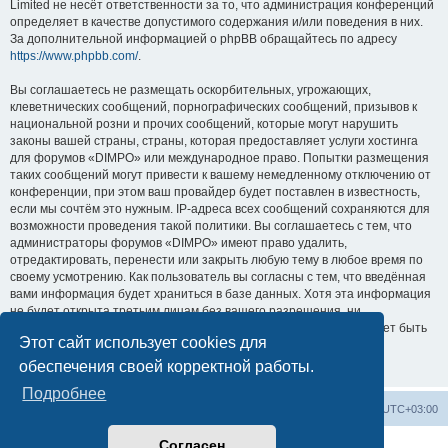
Limited не несёт ответственности за то, что администрация конференций
определяет в качестве допустимого содержания и/или поведения в них.
За дополнительной информацией о phpBB обращайтесь по адресу
https://www.phpbb.com/
.
Вы соглашаетесь не размещать оскорбительных, угрожающих,
клеветнических сообщений, порнографических сообщений, призывов к
национальной розни и прочих сообщений, которые могут нарушить
законы вашей страны, страны, которая предоставляет услуги хостинга
для форумов «DIMPO» или международное право. Попытки размещения
таких сообщений могут привести к вашему немедленному отключению от
конференции, при этом ваш провайдер будет поставлен в известность,
если мы сочтём это нужным. IP-адреса всех сообщений сохраняются для
возможности проведения такой политики. Вы соглашаетесь с тем, что
администраторы форумов «DIMPO» имеют право удалить,
отредактировать, перенести или закрыть любую тему в любое время по
своему усмотрению. Как пользователь вы согласны с тем, что введённая
вами информация будет храниться в базе данных. Хотя эта информация
не будет открыта третьим лицам без вашего разрешения, ни
администрация конференции «DIMPO», ни phpBB Limited не может быть
Этот сайт использует cookies для
ответственна за действия хакеров, которые могут привести к
несанкционированному доступу к ней.
обеспечения своей корректной работы.
Подробнее
На основной сайт
Список форумов
Часовой пояс:
UTC+03:00
Согласен
Создано на основе
phpBB
® Forum Software © phpBB Limited